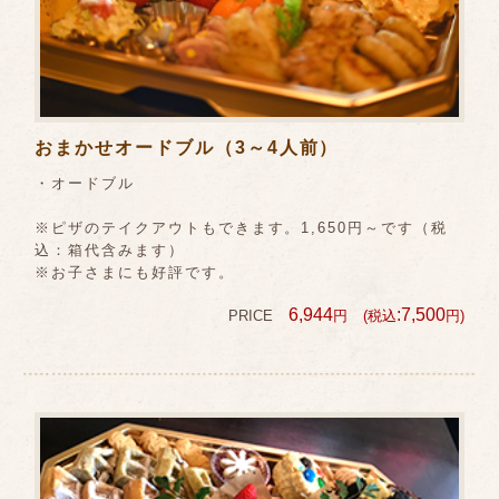
おまかせオードブル（3～4人前）
・オードブル
※ピザのテイクアウトもできます。1,650円～です（税
込：箱代含みます）
※お子さまにも好評です。
6,944
:7,500
PRICE
円
(税込
円)