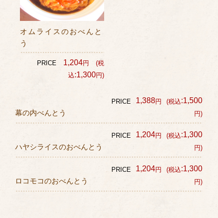
オムライスのおべんと
う
1,204
PRICE
円
(税
:1,300
込
円)
1,388
:1,500
PRICE
円
(税込
幕の内べんとう
円)
1,204
:1,300
PRICE
円
(税込
ハヤシライスのおべんとう
円)
1,204
:1,300
PRICE
円
(税込
ロコモコのおべんとう
円)